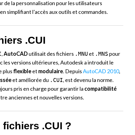
 de la personnalisation pour les utilisateurs
en simplifiant l’accès aux outils et commandes.
hiers .CUI
,
AutoCAD
utilisait des fichiers
et
pour
I
.MNU
.MNS
c les versions ultérieures, Autodesk a introduit le
e plus
flexible
et
modulaire
. Depuis
AutoCAD 2010
,
ssée
et améliorée du
, est devenu la norme.
.CUI
jours pris en charge pour garantir la
compatibilité
 entre anciennes et nouvelles versions.
 fichiers .CUI ?