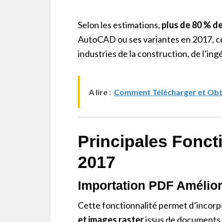
Selon les estimations,
plus de 80 % d
AutoCAD ou ses variantes en 2017, ce
industries de la construction, de l’ing
A lire :
Comment Télécharger et Obt
Principales Fonct
2017
Importation PDF Amélio
Cette fonctionnalité permet d’incor
et images raster
issus de documents 