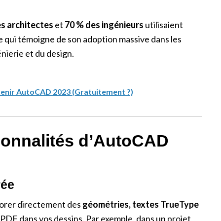
es architectes
et
70 % des ingénieurs
utilisaient
 qui témoigne de son adoption massive dans les
énierie et du design.
enir AutoCAD 2023 (Gratuitement ?)
ionnalités d’AutoCAD
rée
porer directement des
géométries, textes TrueType
PDF dans vos dessins. Par exemple, dans un projet